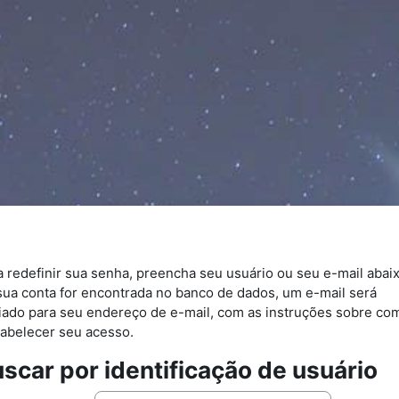
a redefinir sua senha, preencha seu usuário ou seu e-mail abaix
sua conta for encontrada no banco de dados, um e-mail será
iado para seu endereço de e-mail, com as instruções sobre co
tabelecer seu acesso.
scar por identificação de usuário
scar por identificação de usuário