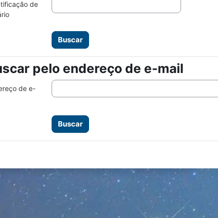
tificação de
rio
scar pelo endereço de e-mail
scar pelo endereço de e-mail
ereço de e-