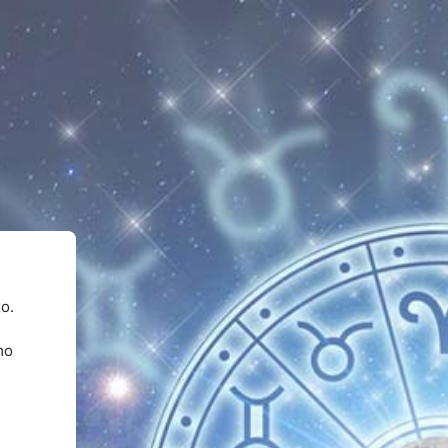
o.
mo