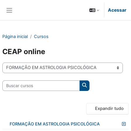
Ir para o conteúdo principal
Acessar
Painel lateral
Página inicial
Cursos
CEAP online
Categorias de Cursos
Buscar cursos
Buscar cursos
Expandir tudo
FORMAÇÃO EM ASTROLOGIA PSICOLÓGICA