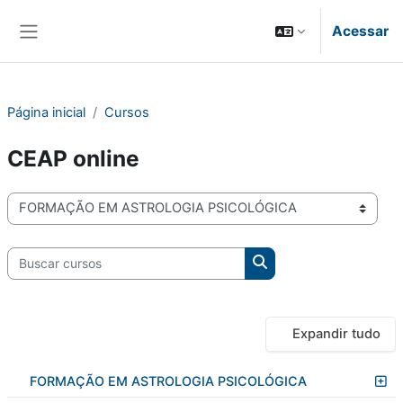
Ir para o conteúdo principal
Acessar
Painel lateral
Página inicial
Cursos
CEAP online
Categorias de Cursos
Buscar cursos
Buscar cursos
Expandir tudo
FORMAÇÃO EM ASTROLOGIA PSICOLÓGICA