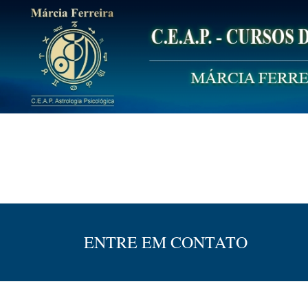
Skip
to
content
C.E.A.P.
Centro de Estudos de Astrologia Psicológica
ENTRE EM CONTATO