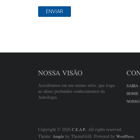
NOSSA VISÃO
CO
Acreditamos em um ensino sério, que traga
SAIBA 
ao aluno profundos conhecimentos da
HOME
Astrologia.
NOSSO
Copyright © 2026
. All rights reserved.
C.E.A.P.
Theme:
by ThemeGrill. Powered by
.
Ample
WordPress