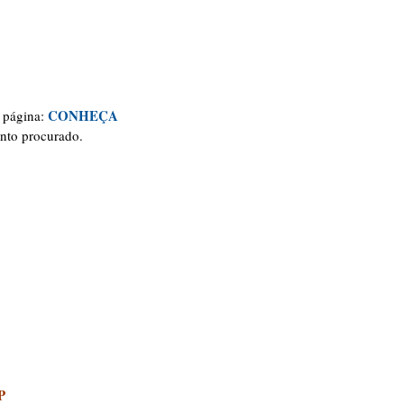
CONHEÇA
a página:
ento procurado.
P