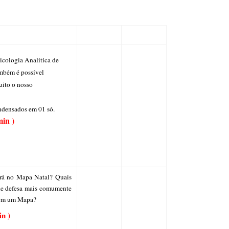
icologia Analítica de
00/00/00
ambém é possível
uito o nosso
ndensados em 01 só.
min )
ará no Mapa Natal? Quais
00/00/00
 de defesa mais comumente
s em um Mapa?
in )