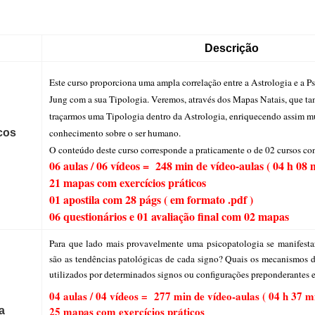
Descrição
Este curso proporciona uma ampla correlação entre a Astrologia e a Ps
Jung com a sua Tipologia. Veremos, através dos Mapas Natais, que t
traçarmos uma Tipologia dentro da Astrologia, enriquecendo assim m
cos
conhecimento sobre o ser humano.
O conteúdo deste curso corresponde a praticamente o de 02 cursos co
06 aulas / 06 vídeos = 248 min de vídeo-aulas ( 04 h 08 
21 mapas com exercícios práticos
01 apostila com 28 págs ( em formato .pdf )
06 questionários e 01 avaliação final com 02 mapas
Para que lado mais provavelmente uma psicopatologia se manifest
são as tendências patológicas de cada signo? Quais os mecanismos
utilizados por determinados signos ou configurações preponderante
04 aulas / 04 vídeos = 277 min de vídeo-aulas ( 04 h 37 m
25 mapas com exercícios práticos
a