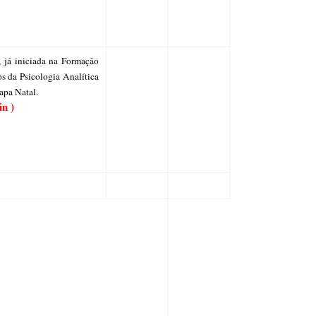
a, já iniciada na Formação
00/00/00
 da Psicologia Analítica
apa Natal.
in )