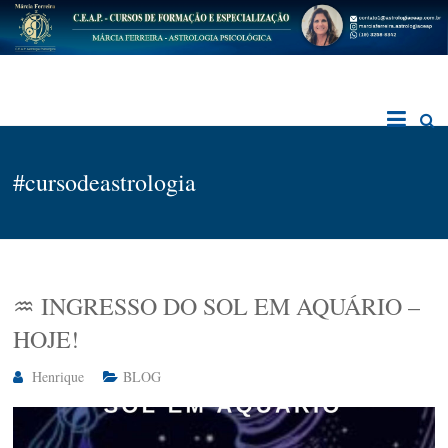
Skip
to
content
C.E.A.P.
Centro de Estudos de Astrologia Psicológica
#cursodeastrologia
♒️ INGRESSO DO SOL EM AQUÁRIO –
HOJE!
Henrique
BLOG