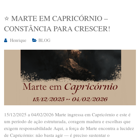
⭐ MARTE EM CAPRICÓRNIO –
CONSTÂNCIA PARA CRESCER!
Henrique
BLOG
15/12/2025 a 04/02/2026 Marte ingressa em Capricórnio e este é
um período de ação estruturada, coragem madura e escolhas que
exigem responsabilidade Aqui, a força de Marte encontra a lucidez
de Capricórnio: não basta agir — é preciso sustentar o