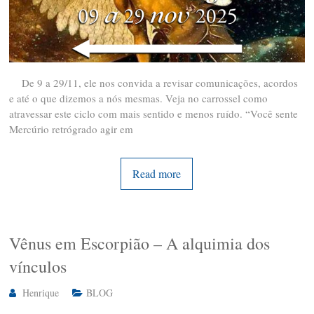
De 9 a 29/11, ele nos convida a revisar comunicações, acordos
e até o que dizemos a nós mesmas. Veja no carrossel como
atravessar este ciclo com mais sentido e menos ruído. “Você sente
Mercúrio retrógrado agir em
Read more
Vênus em Escorpião – A alquimia dos
vínculos
Henrique
BLOG