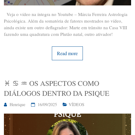
Veja o vídeo na íntegra no Youtube – Márcia Ferreira Astrologia
Psicológica. Além da somatória de fatores mostrados no vídeo,
ainda existe um outro deflagrador: Marte em trânsito na Casa VIII
fazendo uma quadratura com Plutão natal, outro ativador!
Read more
♓️ ♋️ ♒️ OS ASPECTOS COMO
DIÁLOGOS DENTRO DA PSIQUE
Henrique
16/09/2025
VÍDEOS