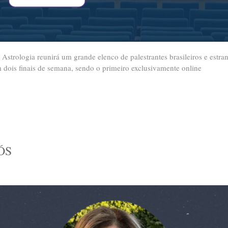
rologia reunirá um grande elenco de palestrantes brasileiros e estran
ois finais de semana, sendo o primeiro exclusivamente online
ÓS