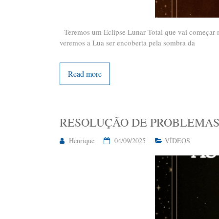
Teremos um Eclipse Lunar Total que vai começar no B
veremos a Lua ser encoberta pela sombra da
Read more
RESOLUÇÃO DE PROBLEMAS
Henrique
04/09/2025
VÍDEOS