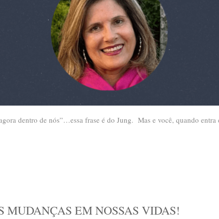
gora dentro de nós”…essa frase é do Jung. Mas e você, quando entra e
 MUDANÇAS EM NOSSAS VIDAS!