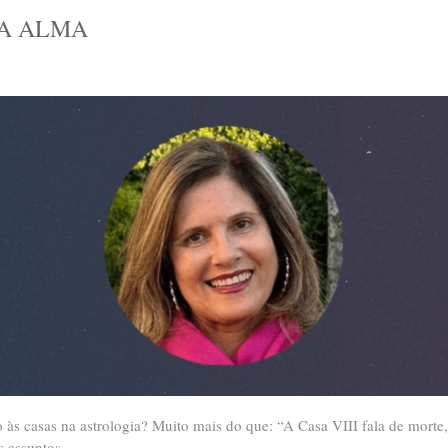
DA ALMA
às casas na astrologia? Muito mais do que: “A Casa VIII fala de morte,
 assuntos