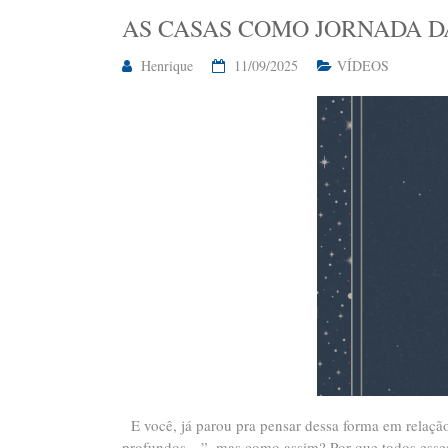
AS CASAS COMO JORNADA 
Henrique
11/09/2025
VÍDEOS
E você, já parou pra pensar dessa forma em relação 
profundos…”, mas como assim? Por que todos esses