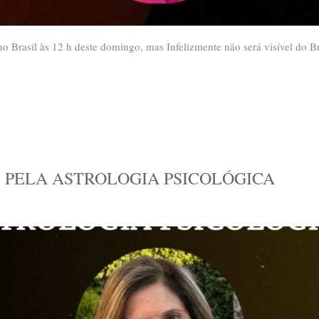
rasil às 12 h deste domingo, mas Infelizmente não será visível do Bras
 PELA ASTROLOGIA PSICOLÓGICA