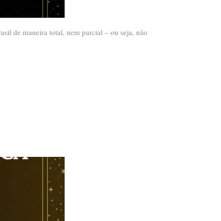
il de maneira total, nem parcial – ou seja, não