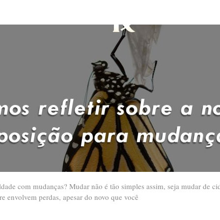
ldade com mudanças? Mudar não é tão simples assim, seja mudar de cid
re envolvem perdas, apesar do novo que você