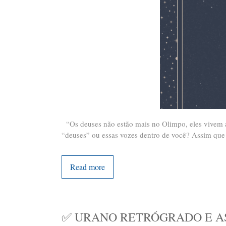
“Os deuses não estão mais no Olimpo, eles vivem a
“deuses” ou essas vozes dentro de você? Assim que
Read more
✅ URANO RETRÓGRADO E AS