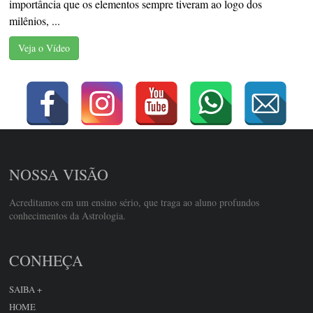
importância que os elementos sempre tiveram ao logo dos
milênios, ...
Veja o Vídeo
NOSSA VISÃO
Acreditamos em um ensino sério, que traga ao aluno profundos
conhecimentos da Astrologia.
CONHEÇA
SAIBA +
HOME