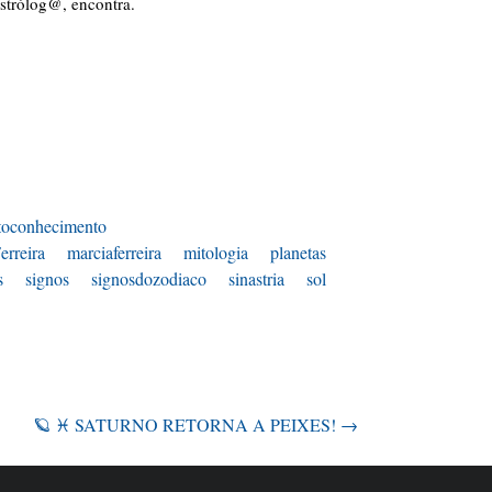
astrólog@, encontra.
toconhecimento
erreira
marciaferreira
mitologia
planetas
s
signos
signosdozodiaco
sinastria
sol
🪐 ♓️ SATURNO RETORNA A PEIXES!
→