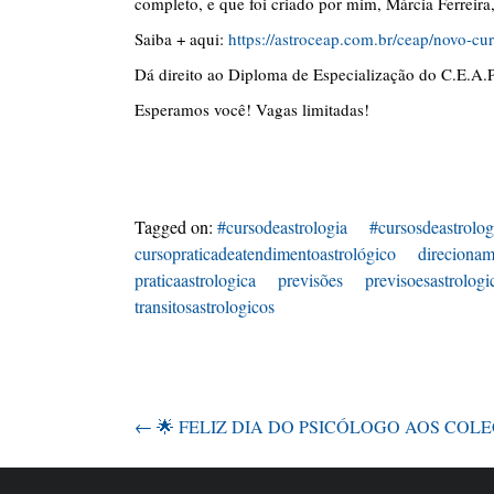
completo, e que foi criado por mim, Márcia Ferreir
Saiba + aqui:
https://astroceap.com.br/ceap/novo-cu
Dá direito ao Diploma de Especialização do C.E.A.
Esperamos você! Vagas limitadas!
Tagged on:
#cursodeastrologia
#cursosdeastrolog
cursopraticadeatendimentoastrológico
direcionam
praticaastrologica
previsões
previsoesastrologi
transitosastrologicos
←
🌟 FELIZ DIA DO PSICÓLOGO AOS COLE