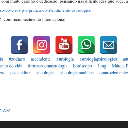
a, com muito carinho e dedicação, pensando nas dificuldades que você, 
rso-do-c-e-a-p-a-pratica-do-atendimento-astrologico
P., com reconhecimento internacional
ia
#zodíaco
ascendente
astrologia
astrologiapsicologica
au
ento de vida
formacaoemastrologia
horóscopo
Jung
Márcia F
cas
psicanálise
psicologia
psicologia analítica
quatroelemento
GAS!