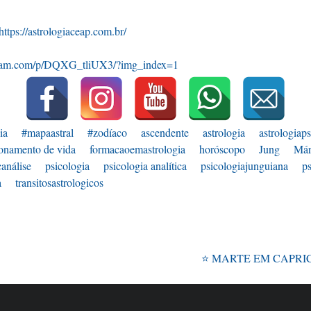
https://astrologiaceap.com.br/
gram.com/p/DQXG_tliUX3/?img_index=1
ia
#mapaastral
#zodíaco
ascendente
astrologia
astrologiap
ionamento de vida
formacaoemastrologia
horóscopo
Jung
Már
canálise
psicologia
psicologia analítica
psicologiajunguiana
ps
a
transitosastrologicos
⭐ MARTE EM CAPRI