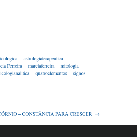
sicologica
astrologiaterapeutica
cia Ferreira
marciaferreira
mitologia
icologianalitica
quatroelementos
signos
CÓRNIO – CONSTÂNCIA PARA CRESCER!
→