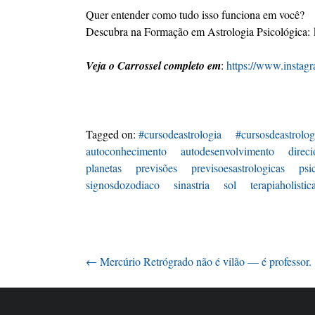
Quer entender como tudo isso funciona em você?
Descubra na Formação em Astrologia Psicológica:
Veja o Carrossel completo em
:
https://www.insta
Tagged on:
#cursodeastrologia
#cursosdeastrolog
autoconhecimento
autodesenvolvimento
direc
planetas
previsões
previsoesastrologicas
psi
signosdozodiaco
sinastria
sol
terapiaholistic
←
Mercúrio Retrógrado não é vilão — é professor.