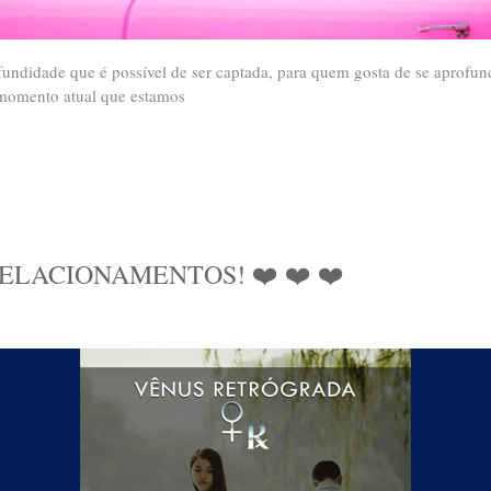
undidade que é possível de ser captada, para quem gosta de se aprofund
o momento atual que estamos
ELACIONAMENTOS! ❤️ ❤️ ❤️