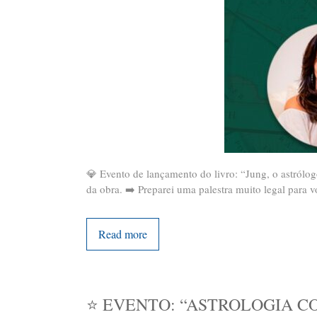
💎 Evento de lançamento do livro: “Jung, o astrólo
da obra. ➡️ Preparei uma palestra muito legal para v
Read more
⭐️ EVENTO: “ASTROLOGIA C