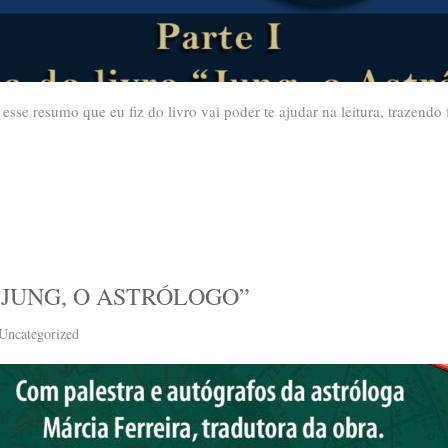
se resumo que eu fiz do livro vai poder te ajudar na leitura, trazendo 
“JUNG, O ASTRÓLOGO”
Uncategorized