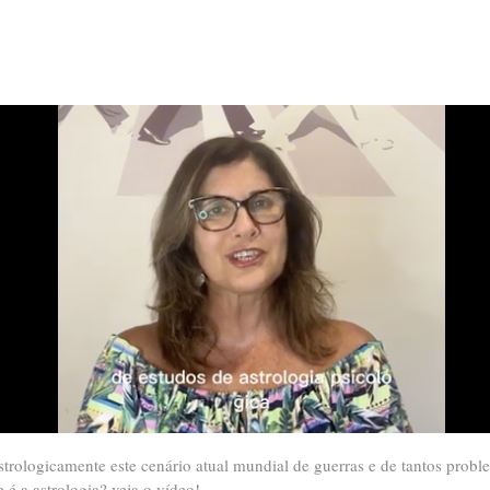
rologicamente este cenário atual mundial de guerras e de tantos prob
 é a astrologia? veja o vídeo!