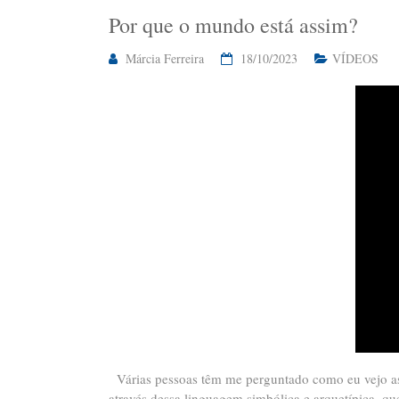
Por que o mundo está assim?
Márcia Ferreira
18/10/2023
VÍDEOS
Várias pessoas têm me perguntado como eu vejo ast
através dessa linguagem simbólica e arquetípica, que