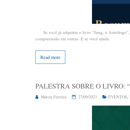
Se você já adquiriu o livro “Jung, o Astrólogo”, es
compreensão em outras. E se você ainda
Read more
PALESTRA SOBRE O LIVRO: 
Márcia Ferreira
27/09/2023
EVENTOS
,