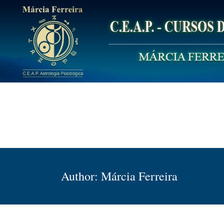
Skip
to
content
C.E.A.P.
Centro de Estudos de Astrologia Psicológica
Author:
Márcia Ferreira