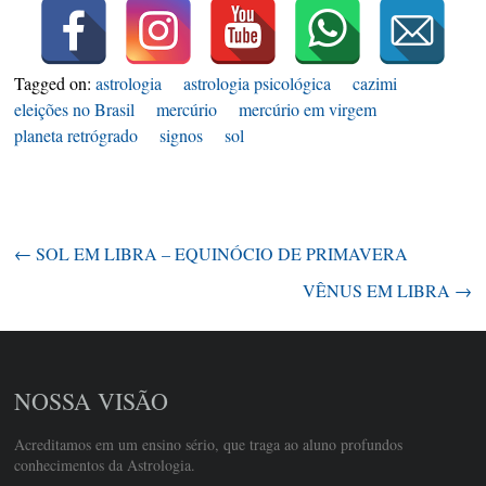
Tagged on:
astrologia
astrologia psicológica
cazimi
eleições no Brasil
mercúrio
mercúrio em virgem
planeta retrógrado
signos
sol
←
SOL EM LIBRA – EQUINÓCIO DE PRIMAVERA
VÊNUS EM LIBRA
→
NOSSA VISÃO
Acreditamos em um ensino sério, que traga ao aluno profundos
conhecimentos da Astrologia.