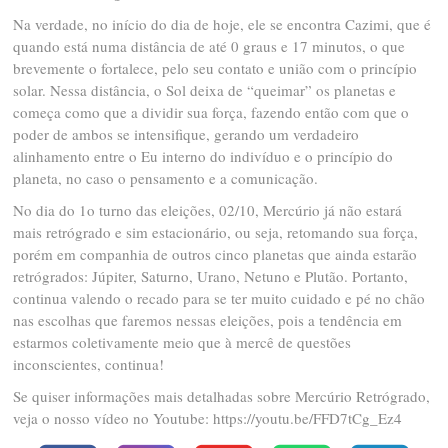
Na verdade, no início do dia de hoje, ele se encontra Cazimi, que é
quando está numa distância de até 0 graus e 17 minutos, o que
brevemente o fortalece, pelo seu contato e união com o princípio
solar. Nessa distância, o Sol deixa de “queimar” os planetas e
começa como que a dividir sua força, fazendo então com que o
poder de ambos se intensifique, gerando um verdadeiro
alinhamento entre o Eu interno do indivíduo e o princípio do
planeta, no caso o pensamento e a comunicação.
No dia do 1o turno das eleições, 02/10, Mercúrio já não estará
mais retrógrado e sim estacionário, ou seja, retomando sua força,
porém em companhia de outros cinco planetas que ainda estarão
retrógrados: Júpiter, Saturno, Urano, Netuno e Plutão. Portanto,
continua valendo o recado para se ter muito cuidado e pé no chão
nas escolhas que faremos nessas eleições, pois a tendência em
estarmos coletivamente meio que à mercê de questões
inconscientes, continua!
Se quiser informações mais detalhadas sobre Mercúrio Retrógrado,
veja o nosso vídeo no Youtube: https://youtu.be/FFD7tCg_Ez4